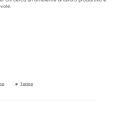
vole.
no
Torino