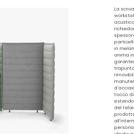
La scriv
workstat
acustica
richiedo
spessore
particel
in melami
anima in
garanten
trapunta
rimovibi
manuten
d'acciai
tocco di
estendo
del tela
prodotto
all'inter
personali
ideale p