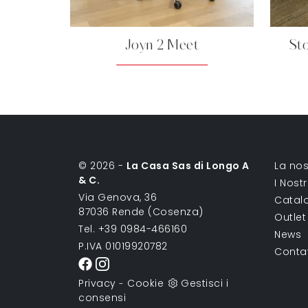
Joyn 2 Meet
St
© 2026 -
La Casa Sas di Longo A
La nos
& C.
I Nost
Via Genova, 36
Catal
87036 Rende (Cosenza)
Outlet
Tel. +39 0984-466160
News
P.IVA 01019920782
Conta
Privacy
Cookie
Gestisci i
-
consensi