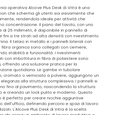
ania operativa Alcove Plus Desk di Vitra è una
ion che scherma gli utenti sia visivamente che
mente, rendendola ideale per attività che
no concentrazione. Il piano del tavolo, con uno
 di 25 millimetri, è disponibile in pannello di
le fini a tre strati ad alta densità con rivestimento
na. Il telaio in metallo e i pannelli laterali con
 fibra organica sono collegati con cerniere,
do stabilità e funzionalità. I rivestimenti
ti con imbottitura in fibra di poliestere sono
li, offrendo una soluzione pratica per la
zione quotidiana. Le gambe in tubolare
o, cromato o verniciato a polvere, aggiungono un
 eleganza alla struttura complessiva. I pannelli si
no fino al pavimento, nascondendo la struttura
io e creando un look pulito e moderno. Questo
 è perfetto per creare nicchie aggiuntive
no dell'ufficio, definendo percorsi e spazi di lavoro
zzati. L'Alcove Plus Desk di Vitra è la scelta
er chi cerca un ambiente di lavoro produttivo e