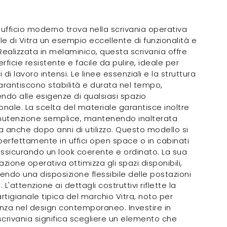
 ufficio moderno trova nella scrivania operativa
e di Vitra un esempio eccellente di funzionalità e
Realizzata in melaminico, questa scrivania offre
rficie resistente e facile da pulire, ideale per
di lavoro intensi. Le linee essenziali e la struttura
arantiscono stabilità e durata nel tempo,
ndo alle esigenze di qualsiasi spazio
onale. La scelta del materiale garantisce inoltre
utenzione semplice, mantenendo inalterata
ca anche dopo anni di utilizzo. Questo modello si
perfettamente in uffici open space o in cabinati
 assicurando un look coerente e ordinato. La sua
azione operativa ottimizza gli spazi disponibili,
ndo una disposizione flessibile delle postazioni
. L'attenzione ai dettagli costruttivi riflette la
artigianale tipica del marchio Vitra, noto per
enza nel design contemporaneo. Investire in
crivania significa scegliere un elemento che