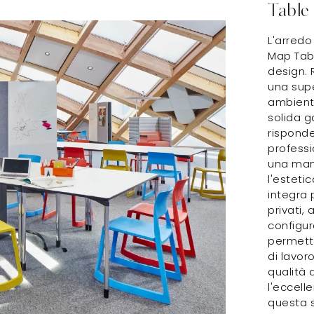
Table
L'arredo
Map Tabl
design. 
una supe
ambienti 
solida g
risponde
professi
una man
l'esteti
integra 
privati,
configur
permette
di lavoro
qualità 
l'eccell
questa s