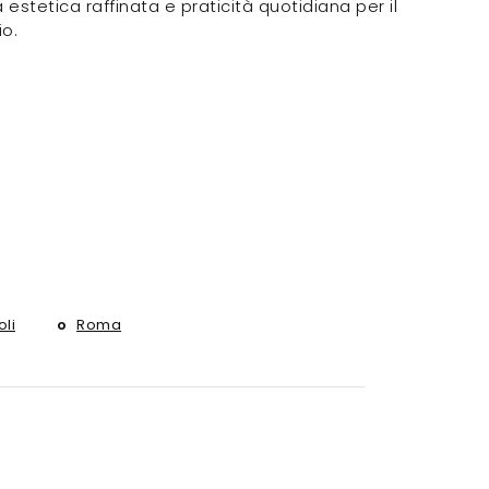
estetica raffinata e praticità quotidiana per il
io.
li
Roma