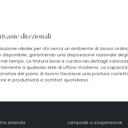
rivanie direzionali
oluzione ideale per chi cerca un ambiente di lavoro ordina
 disponibile, garantendo una disposizione razionale degli 
nel tempo. La finitura liscia e curata nei dettagli valoriz
ettamente a qualsiasi stile di ufficio moderno. La capaci
onomia del piano di lavoro favorisce una postura corretta 
stire in produttività e comfort quotidiano.
tra azienda
Lampade a sospensione