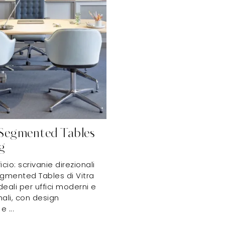
Segmented Tables
g
icio: scrivanie direzionali
mented Tables di Vitra
ideali per uffici moderni e
nali, con design
 ...