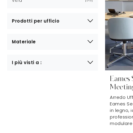
Vitra
Prodotti per ufficio
Materiale
I più visti a :
Eames 
Meetin
Arredo Uff
Eames Seg
in legno, 
professio
modulare e