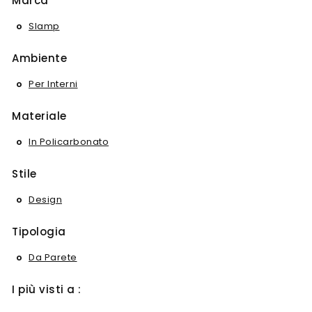
Marca
Slamp
Ambiente
Per Interni
Materiale
In Policarbonato
Stile
Design
Tipologia
Da Parete
I più visti a :