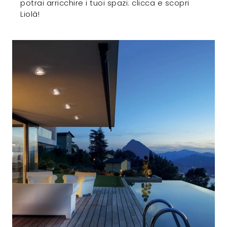
potrai arricchire i tuoi spazi: clicca e scopri
Liolà!