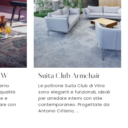
LCW
Suita Club Armchair
erno
Le poltrone Suita Club di Vitra
 qualità
sono eleganti e funzionali, ideali
le e
per arredare interni con stile
dare con
contemporaneo. Progettate da
Antonio Citterio, ...