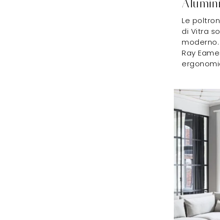
Alumin
Le poltro
di Vitra s
moderno. 
Ray Eames
ergonomic