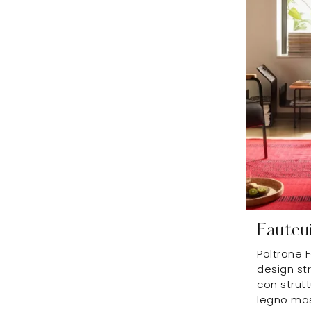
Fauteui
Poltrone F
design st
con strutt
legno mass