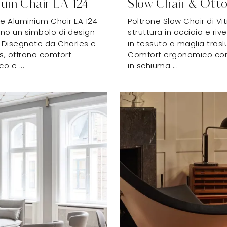
ium Chair EA 124
Slow Chair & Ott
ne Aluminium Chair EA 124
Poltrone Slow Chair di Vi
ono un simbolo di design
struttura in acciaio e ri
Disegnate da Charles e
in tessuto a maglia trasl
, offrono comfort
Comfort ergonomico con
o e ...
in schiuma ...