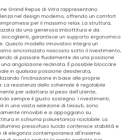
one Grand Repos di Vitra rappresentano
llenza nel design moderno, offrendo un comfort
mpromessi per il massimo relax. La struttura,
izzata da una generosa imbottitura e da
i accoglienti, garantisce un supporto ergonomico
e. Questo modello innovativo integra un
mo sincronizzato nascosto sotto il rivestimento,
endo di passare fluidamente da una posizione
 una angolazione reclinata. È possibile bloccare
nale in qualsiasi posizione desiderata,
izzando l'inclinazione in base alle proprie
. La resistenza dello schienale è regolabile
nte per adattarsi al peso dell'utente,
ndo sempre il giusto sostegno. I rivestimenti,
ili in una vasta selezione di tessuti, sono
amente rimovibili e si appoggiano su
titura in schiuma poliuretanica riciclabile. La
alluminio pressofuso lucido conferisce stabilità e
o di eleganza contemporanea all'insieme.
za di queste sedute le rende perfette per