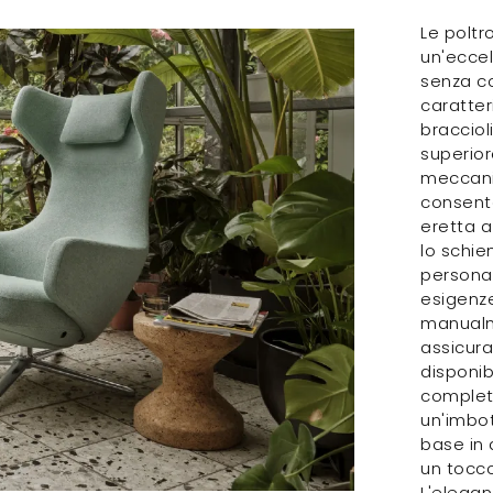
Le poltr
un'ecce
senza co
caratter
bracciol
superior
meccanis
consent
eretta a
lo schie
personal
esigenze
manualme
assicura
disponib
complet
un'imbot
base in 
un tocc
L'elegan