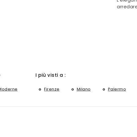
arredare
e
I più visti a :
Moderne
Firenze
Milano
Palermo