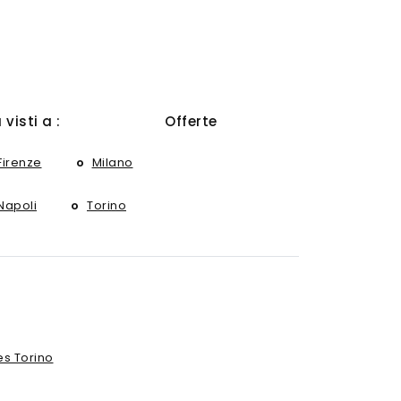
ù visti a :
Offerte
Firenze
Milano
Napoli
Torino
s Torino