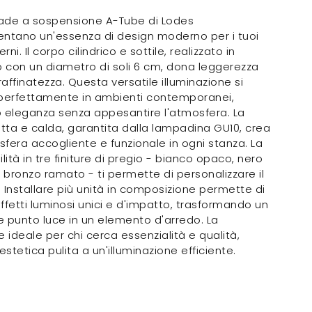
ade a sospensione A-Tube di Lodes
entano un'essenza di design moderno per i tuoi
erni. Il corpo cilindrico e sottile, realizzato in
o con un diametro di soli 6 cm, dona leggerezza
 raffinatezza. Questa versatile illuminazione si
 perfettamente in ambienti contemporanei,
 eleganza senza appesantire l'atmosfera. La
etta e calda, garantita dalla lampadina GU10, crea
fera accogliente e funzionale in ogni stanza. La
ilità in tre finiture di pregio - bianco opaco, nero
bronzo ramato - ti permette di personalizzare il
e. Installare più unità in composizione permette di
ffetti luminosi unici e d'impatto, trasformando un
 punto luce in un elemento d'arredo. La
e ideale per chi cerca essenzialità e qualità,
stetica pulita a un'illuminazione efficiente.