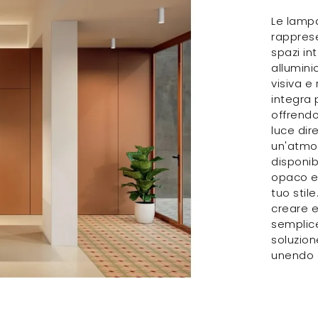
Le lamp
rappres
spazi int
allumini
visiva e
integra
offrendo
luce dir
un'atmos
disponib
opaco e 
tuo stil
creare e
semplice
soluzion
unendo e