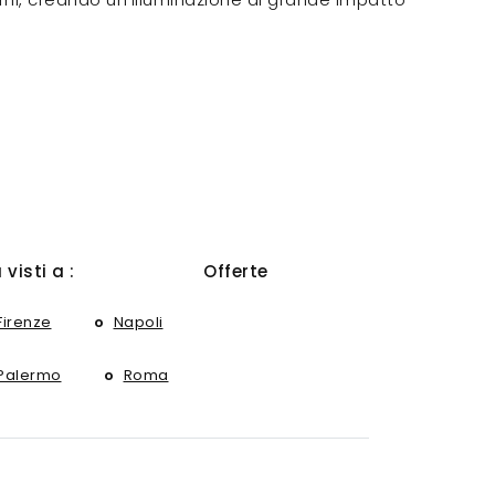
ù visti a :
Offerte
Firenze
Napoli
Palermo
Roma