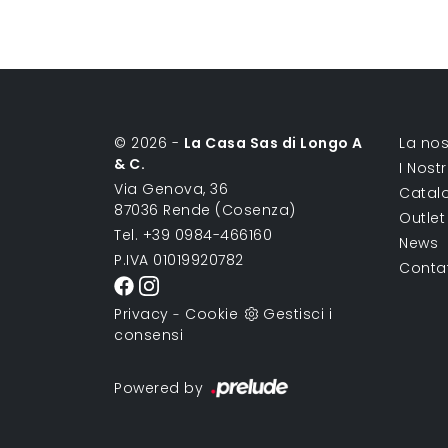
© 2026 -
La Casa Sas di Longo A
La nos
& C.
I Nost
Via Genova, 36
Catal
87036 Rende (Cosenza)
Outlet
Tel. +39 0984-466160
News
P.IVA 01019920782
Conta
Privacy
Cookie
Gestisci i
-
consensi
Powered by