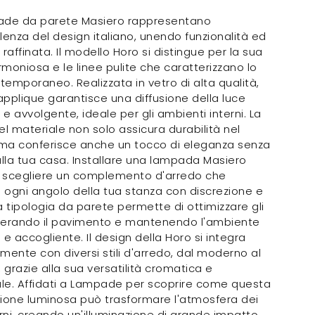
ade da parete Masiero rappresentano
lenza del design italiano, unendo funzionalità ed
 raffinata. Il modello Horo si distingue per la sua
moniosa e le linee pulite che caratterizzano lo
ntemporaneo. Realizzata in vetro di alta qualità,
pplique garantisce una diffusione della luce
e avvolgente, ideale per gli ambienti interni. La
el materiale non solo assicura durabilità nel
ma conferisce anche un tocco di eleganza senza
la tua casa. Installare una lampada Masiero
a scegliere un complemento d'arredo che
a ogni angolo della tua stanza con discrezione e
a tipologia da parete permette di ottimizzare gli
iberando il pavimento e mantenendo l'ambiente
 e accogliente. Il design della Horo si integra
mente con diversi stili d'arredo, dal moderno al
, grazie alla sua versatilità cromatica e
ale. Affidati a Lampade per scoprire come questa
ione luminosa può trasformare l'atmosfera dei
erni, creando un'illuminazione di grande impatto