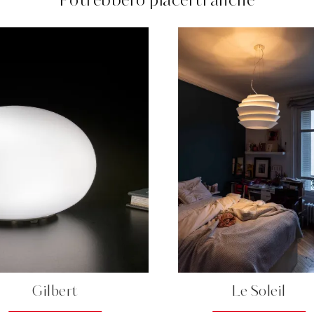
Potrebbero piacerti anche
Gilbert
Le Soleil