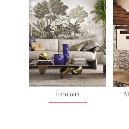
Parolona
M