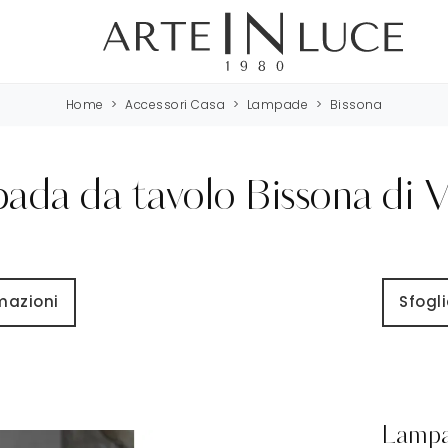
Home
>
Accessori Casa
>
Lampade
>
Bissona
da da tavolo Bissona di V
rmazioni
Sfogli
Lampa