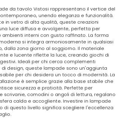
de da tavolo Vistosi rappresentano il vertice del
contemporaneo, unendo eleganza e funzionalità.
te in vetro di alta qualità, queste creazioni
una luce diffusa e avvolgente, perfetta per
 ambienti interni con gusto raffinato. La forma
moderna si integra armoniosamente in qualsiasi
, dalla zona giorno al soggiorno. Il materiale
nte e lucente riflette la luce, creando giochi di
gestivi. Ideali per chi cerca complementi
o di design, queste lampade sono un'aggiunta
sabile per chi desidera un tocco di modernità. La
tallazione è semplice grazie alla base stabile che
tisce sicurezza e praticità. Perfette per
re scrivanie, comodini o angoli di lettura, regalano
fera calda e accogliente. Investire in lampade
o di questo livello significa scegliere l'eccellenza
aglio.