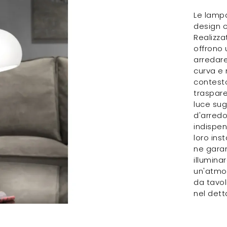
Le lampa
design 
Realizza
offrono 
arredare
curva e 
contesto
traspare
luce sug
d'arred
indispen
loro ins
ne garan
illumina
un'atmos
da tavol
nel dett