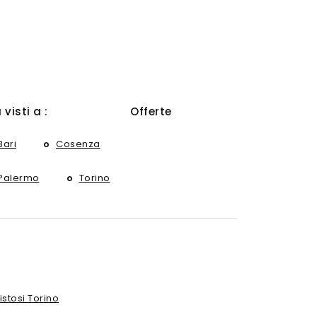
ù visti a :
Offerte
Bari
Cosenza
Palermo
Torino
stosi Torino