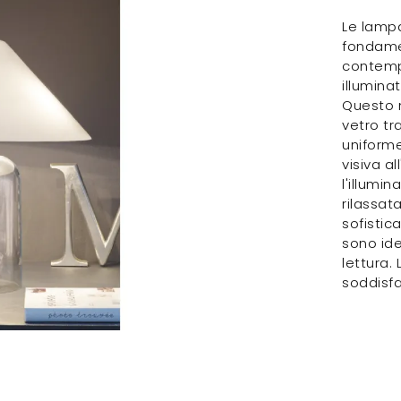
Le lamp
fondamen
contempo
illumina
Questo m
vetro tr
uniforme
visiva a
l'illumi
rilassat
sofisti
sono ide
lettura.
soddisfa