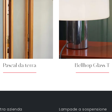
Pascal da terra
Bellhop Glass T
tra azienda
Lampade a sospensione