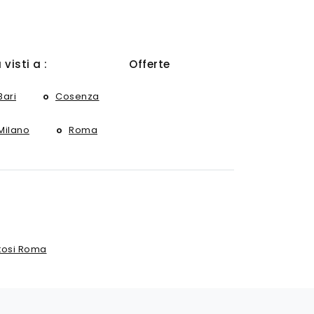
ù visti a :
Offerte
Bari
Cosenza
Milano
Roma
tosi Roma