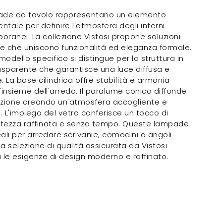
ade da tavolo rappresentano un elemento
tale per definire l'atmosfera degli interni
ranei. La collezione Vistosi propone soluzioni
te che uniscono funzionalità ed eleganza formale.
odello specifico si distingue per la struttura in
asparente che garantisce una luce diffusa e
. La base cilindrica offre stabilità e armonia
ll'insieme dell'arredo. Il paralume conico diffonde
nazione creando un'atmosfera accogliente e
a. L'impiego del vetro conferisce un tocco di
catezza raffinata e senza tempo. Queste lampade
ali per arredare scrivanie, comodini o angoli
 La selezione di qualità assicurata da Vistosi
 le esigenze di design moderno e raffinato.