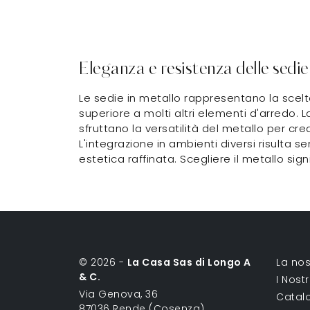
Eleganza e resistenza delle sedie
Le sedie in metallo rappresentano la scelt
superiore a molti altri elementi d'arredo. L
sfruttano la versatilità del metallo per cre
L'integrazione in ambienti diversi risulta 
estetica raffinata. Scegliere il metallo sign
© 2026 -
La Casa Sas di Longo A
La nos
& C.
I Nost
Via Genova, 36
Catal
87036 Rende (Cosenza)