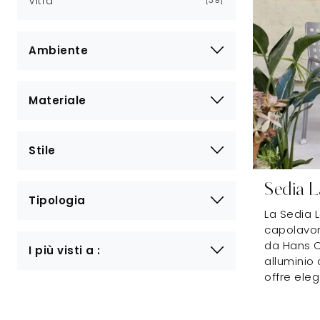
Vitra
Ambiente
Materiale
Stile
Sedia L
Tipologia
La Sedia L
capolavor
da Hans C
I più visti a :
alluminio
offre eleg