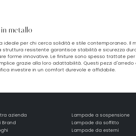
 in metallo
a ideale per chi cerca solidità e stile contemporaneo. Il
a struttura resistente garantisce stabilità e sicurezza dur
are forme innovative. Le finiture sono spesso trattate per 
semplice grazie alla loro adattabilità. Questi pezzi d'arre
ifica investire in un comfort durevole e affidabile.
tra azienda
Lampade a sospensione
ri Brand
Lampade da soffitto
oghi
Lampade da esterni