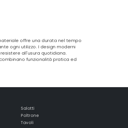
 materiale offre una durata nel tempo
ante ogni utilizzo. I design moderni
resistere all'usura quotidiana.
do combinano funzionalità pratica ed
Salotti
Poltrone
Tavoli