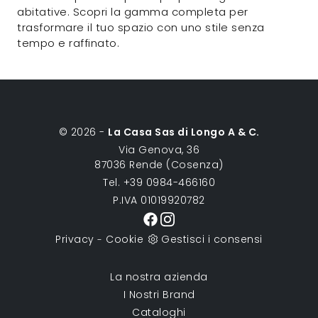
abitative. Scopri la gamma completa per
trasformare il tuo spazio con uno stile senza
tempo e raffinato.
© 2026 -
La Casa Sas di Longo A & C.
Via Genova, 36
87036 Rende (Cosenza)
Tel. +39 0984-466160
P.IVA 01019920782
Privacy
Cookie
Gestisci i consensi
-
La nostra azienda
I Nostri Brand
Cataloghi