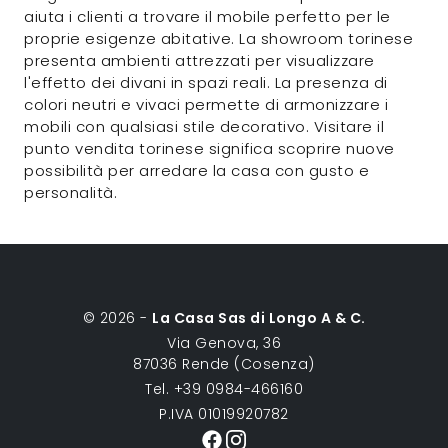
aiuta i clienti a trovare il mobile perfetto per le
proprie esigenze abitative. La showroom torinese
presenta ambienti attrezzati per visualizzare
l'effetto dei divani in spazi reali. La presenza di
colori neutri e vivaci permette di armonizzare i
mobili con qualsiasi stile decorativo. Visitare il
punto vendita torinese significa scoprire nuove
possibilità per arredare la casa con gusto e
personalità.
© 2026 -
La Casa Sas di Longo A & C.
Via Genova, 36
87036 Rende (Cosenza)
Tel. +39 0984-466160
P.IVA 01019920782