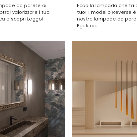
mpade da parete di
Ecco la lampada che fa 
trai valorizzare i tuoi
tuo! Il modello Reverse è
cca e scopri Leggo!
nostre lampade da paret
Egoluce.