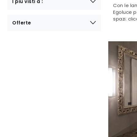
I più visti a :
Con le la
Egoluce po
spazi: cli
Offerte