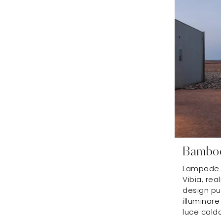
Bamboo
Lampade 
Vibia, rea
design pul
illuminare
luce calda 