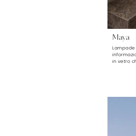
Maya
Lampade d
informazi
in vetro c