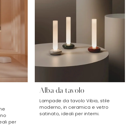
Alba da tavolo
Lampade da tavolo Vibia, stile
moderno, in ceramica e vetro
ne
satinato, ideali per interni.
ono
eali per