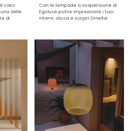
al caso
Con le lampade a sospensione di
 una delle
Egoluce potrai impreziosire i tuoi
e di
interni: clicca e scopri Ornella!