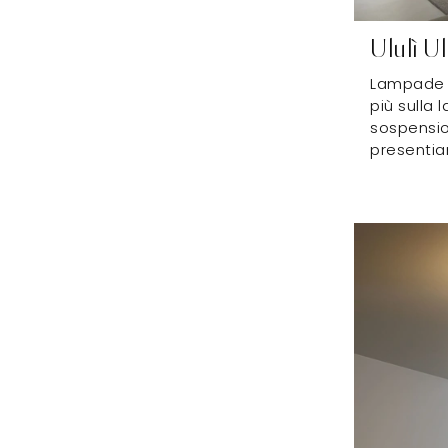
Ululì U
Lampade a
più sulla 
sospension
presenti