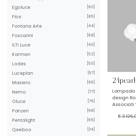
Egoluce
60
Flos
85
Fontana Arte
44
Foscarini
68
ILTI Luce
40
Karman
52
Lodes
50
Luceplan
57
24pearl
Masiero
95
Lampada 
Nemo
77
design Ro
Oluce
76
Associati 
Panzeri
68
€ 3.125,
Pentalight
65
Qeeboo
34