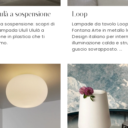
lulà a sospensione
Loop
 sospensione: scopri di
Lampade da tavolo Loop
lampada Ululì Ululà a
Fontana Arte in metallo l
e in plastica che ti
Design italiano per inter
amo.
illuminazione calda e str
guscio sovrapposto. ...