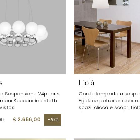
s
Liolà
a Sospensione 24pearls
Con le lampade a sospe
mani Saccani Architetti
Egoluce potrai arricchire 
Vistosi
spazi: clicca e scopri Liol
€ 2.656,00
00
-15%