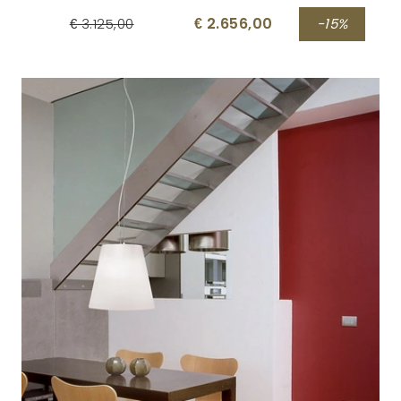
€ 2.656,00
€ 3.125,00
-15%