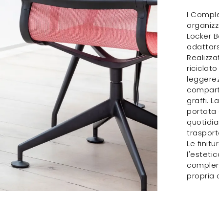
I Comple
organizza
Locker B
adattars
Realizza
riciclat
leggerezz
comparti
graffi. 
portata
quotidia
trasport
Le finitu
l'esteti
compleme
propria 