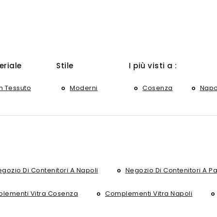
eriale
Stile
I più visti a :
In Tessuto
Moderni
Cosenza
Napo
gozio Di Contenitori A Napoli
Negozio Di Contenitori A P
lementi Vitra Cosenza
Complementi Vitra Napoli